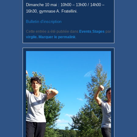
Dimanche 10 mai : 10h00 – 13h00 / 14h00 –
16h30, gymnase A. Fratellini.
Bulletin d’inscription
Cette entrée a été publiée dans
Events
,
Stages
par
virgile
. Marquer le
permalink
.
Frapper le Tigre