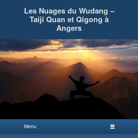
Les Nuages du Wudang –
Taiji Quan et Qigong à
Angers
Premier menu
Passer au contenu principal
Passer au contenu secondaire