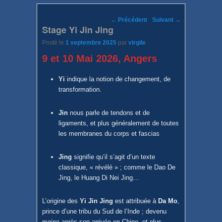
Parcourir les posts
←
Précédent
Suivant
→
Stage Yi Jin Jing
Posté le
1 septembre 2025
par
virgile
9 et 10 Mai 2026, Anger
s
Yi
indique la notion de changement, de
transformation.
Jin
nous parle de tendons et de
ligaments, et plus généralement de toutes
les membranes du corps et fascias
Jing
signifie qu’il s’agit d’un texte
classique, « révélé » ; comme le Dao De
Jing, le Huang Di Nei Jing…
L’origine des
Yi Jin Jing
est attribuée à
Da Mo
,
prince d’une tribu du Sud de l’Inde ; devenu
moine après son arrivée en Chine, et plus