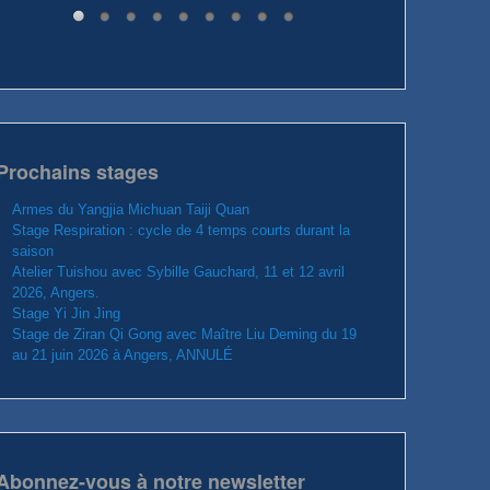
Prochains stages
Armes du Yangjia Michuan Taiji Quan
Stage Respiration : cycle de 4 temps courts durant la
saison
Atelier Tuishou avec Sybille Gauchard, 11 et 12 avril
2026, Angers.
Stage Yi Jin Jing
Stage de Ziran Qi Gong avec Maître Liu Deming du 19
au 21 juin 2026 à Angers, ANNULÉ
Abonnez-vous à notre newsletter