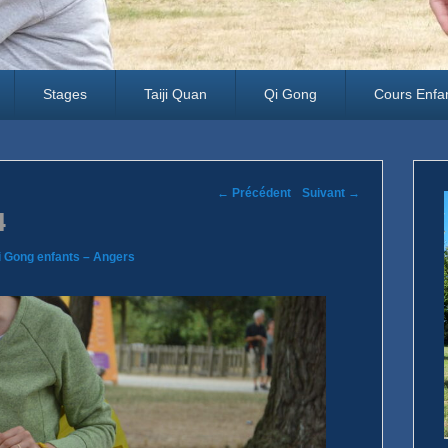
Stages
Taiji Quan
Qi Gong
Cours Enfa
Parcourir les 'images
← Précédent
Suivant →
4
Qi Gong enfants – Angers