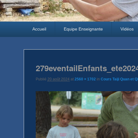
Premier menu
Passer au contenu principal
Passer au contenu secondaire
Accueil
Equipe Enseignante
Vidéos
279eventailEnfants_ete202
Publié
20 août 2024
at
2560 × 1702
in
Cours Taiji Quan et 