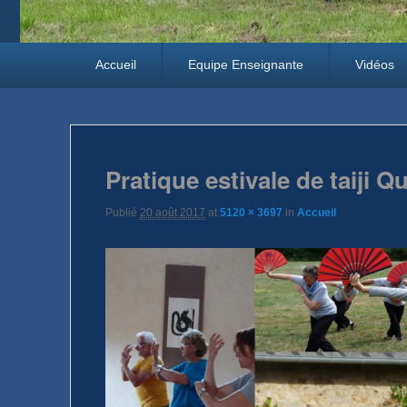
Premier menu
Passer au contenu principal
Passer au contenu secondaire
Accueil
Equipe Enseignante
Vidéos
Pratique estivale de taiji Q
Publié
20 août 2017
at
5120 × 3697
in
Accueil