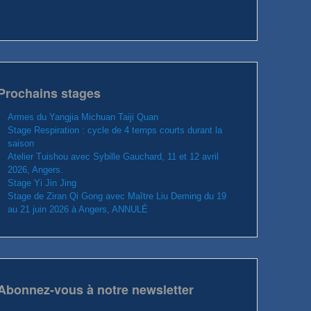
Prochains stages
Armes du Yangjia Michuan Taiji Quan
Stage Respiration : cycle de 4 temps courts durant la
saison
Atelier Tuishou avec Sybille Gauchard, 11 et 12 avril
2026, Angers.
Stage Yi Jin Jing
Stage de Ziran Qi Gong avec Maître Liu Deming du 19
au 21 juin 2026 à Angers, ANNULÉ
Abonnez-vous à notre newsletter