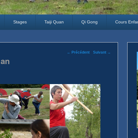
Stages
Taiji Quan
Qi Gong
Cours Enfa
Parcourir les 'images
← Précédent
Suivant →
uan